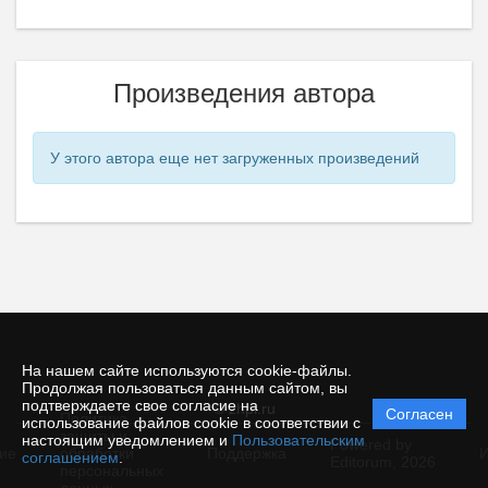
Произведения автора
У этого автора еще нет загруженных произведений
На нашем сайте используются cookie-файлы.
Продолжая пользоваться данным сайтом, вы
подтверждаете свое согласие на
© zhpi.ru
Согласен
Политика
использование файлов cookie в соответствии с
защиты и
настоящим уведомлением и
Пользовательским
Powered by
ие
обработки
Поддержка
И
соглашением
.
Editorum,
2026
персональных