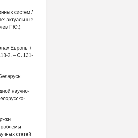
нных систем /
ние: актуальные
ев Г.Ю.),
анах Европы /
18-2. – С. 131-
Беларусь:
,
дной научно-
Белорусско-
ержки
 проблемы
учных статей I