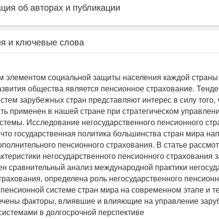
ия об авторах и публикации
я и ключевые слова
 элементом социальной защиты населения каждой страны 
азвития общества является пенсионное страхование. Тенд
стем зарубежных стран представляют интерес в силу того,
ть применен в нашей стране при стратегическом управлен
стемы. Исследование негосударственного пенсионного ст
 что государственная политика большинства стран мира на
полнительного пенсионного страхования. В статье рассмо
ктеристики негосударственного пенсионного страхования 
ен сравнительный анализ международной практики негосуд
трахования, определена роль негосударственного пенсионн
 пенсионной системе стран мира на современном этапе и т
мечены факторы, влиявшие и влияющие на управление зар
истемами в долгосрочной перспективе