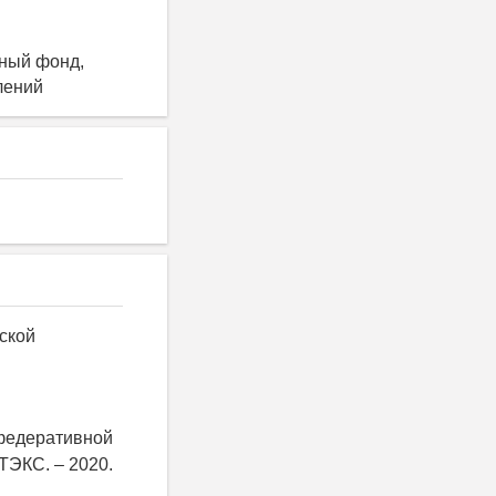
нный фонд,
лений
ской
 федеративной
ТЭКС. – 2020.