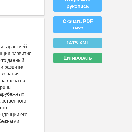
рукопись
Скачать PDF
Текст
JATS XML
и гарантией
енции развития
Цитировать
 что данный
ии развития
рахования
правлена на
трены
зарубежных
арственного
ого
енденции его
убежными