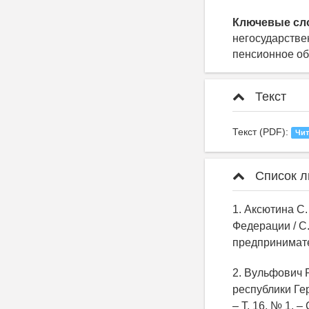
Ключевые сл
негосударстве
пенсионное об
Текст
Текст (PDF):
Чит
Список л
1. Аксютина С
Федерации / С.
предпринимател
2. Вульфович 
республики Ге
– Т. 16, № 1. – 