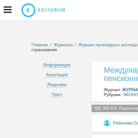
Главная
Журналы
Журнал прикладных исслед
/
/
страхования
Информация
Междунар
Аннотация
пенсионн
Рецензии
Журнал:
ЖУРНА
Текст
Рубрики:
ЭКОНО
УДК 368.914  Пенсионн
Рябичева О