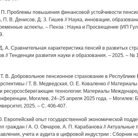
. П. Проблемы повышения финансовой устойчивости пенсио
, П. В. Денисов, Д. З. Гишев // Наука, инновации, образова
ременные аспекты. – Пенза : Наука и Просвещение (ИП Гуля
9.
 Д. А. Сравнительная характеристика пенсий в развитых стр
ов // Тенденции развития науки и образования. – 2025. – № 1
 Т. В. Добровольное пенсионное страхование в Республике 
рспективы / Т. В. Медведская, О. Е. Коваленко // Материалы
и ресурсосберегающие технологии: Материалы Междунаро
онференции, Могилев, 24–25 апреля 2025 года. – Могилев: 
верситет, 2025. – С. 406-407.
 О. Европейский опыт государственной экономической подд
п граждан / А. О. Овчаров, А. П. Карабанова // Актуальные
авления, учета и аудита в цифровой индустрии : Сборник на