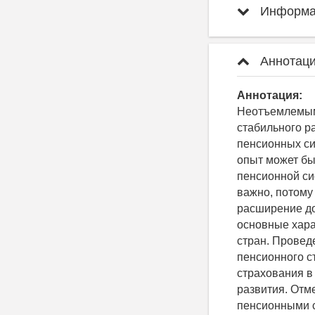
Информац
Аннотаци
Аннотация:
Неотъемлемым
стабильного р
пенсионных си
опыт может бы
пенсионной си
важно, потому
расширение до
основные хара
стран. Провед
пенсионного с
страхования в
развития. От
пенсионными с