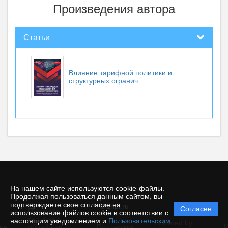
Произведения автора
Статьи
Влияние тарифной политики и
структурных огранич...
На нашем сайте используются cookie-файлы.
Продолжая пользоваться данным сайтом, вы
подтверждаете свое согласие на
© zhpi.ru
Согласен
Политика
использование файлов cookie в соответствии с
защиты и
настоящим уведомлением и
Пользовательским
Powered by
ие
обработки
Поддержка
И