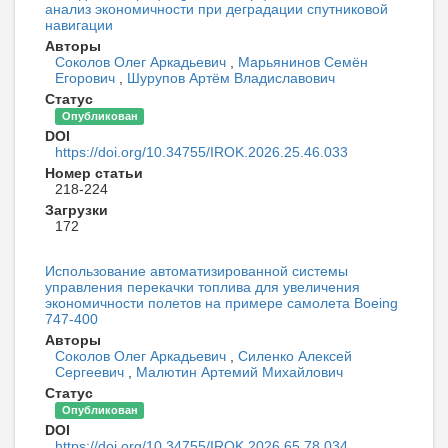
анализ экономичности при деградации спутниковой
навигации
Авторы
Соколов Олег Аркадьевич
,
Марьянинов Семён
Егорович
,
Шурупов Артём Владиславович
Статус
Опубликован
DOI
https://doi.org/10.34755/IROK.2026.25.46.033
Номер статьи
218-224
Загрузки
172
Использование автоматизированной системы
управления перекачки топлива для увеличения
экономичности полетов на примере самолета Boeing
747-400
Авторы
Соколов Олег Аркадьевич
,
Силенко Алексей
Сергеевич
,
Малютин Артемий Михайлович
Статус
Опубликован
DOI
https://doi.org/10.34755/IROK.2026.65.78.034