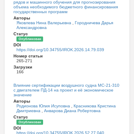
рядов и машинного обучения для прогнозирования
объема необходимого бюджетного финансирования
государственных программ
Авторы
Яковлева Нина Валерьевна
,
Городничева Дарья
Александровна
Статус
Опубликован
DOI
https://doi.org/10.34755/IROK.2026.14.79.039
Номер статьи
265-271
Загрузки
166
Влияние сертификации воздушного судна МС-21-310
с двигателем ПД-14 на проект и её экономическое
значение
Авторы
Родионова Юлия Исуповна
,
Красникова Кристина
Дмитриевна
,
Анварова Диана Робертовна
Статус
Опубликован
DOI
https://doi.org/10.34755/IROK.2026.52.27.040