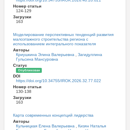
https://doi.org/10.34755/IROK.2026.40.20.021
Номер статьи
124-129
Загрузки
163
Моделирование перспективных тенденций развития
малоэтажного строительства региона с
использованием интегрального показателя
Авторы
Криушкина Элина Валерьевна
,
Загидуллина
Гульсина Мансуровна
Статус
Опубликован
DOI
https://doi.org/10.34755/IROK.2026.32.77.022
Номер статьи
130-138
Загрузки
163
Карта современных концепций лидерства
Авторы
Кульчицкая Елена Валерьевна
,
Кизян Наталья