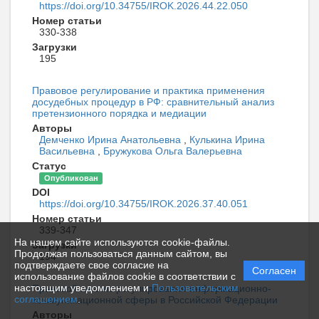
https://doi.org/10.34755/IROK.2026.44.22.050
Номер статьи
330-338
Загрузки
195
Правовое регулирование и практика применения
досудебных процедур в РФ: сравнительный анализ
претензионного порядка и медиации
Авторы
Демченко Ирина Анатольевна
,
Кулькина Ирина
Васильевна
,
Бружукова Ольга Валерьевна
Статус
Опубликован
DOI
https://doi.org/10.34755/IROK.2026.37.40.051
Номер статьи
339-347
На нашем сайте используются cookie-файлы.
Загрузки
Продолжая пользоваться данным сайтом, вы
194
подтверждаете свое согласие на
Согласен
использование файлов cookie в соответствии с
настоящим уведомлением и
Пользовательским
Правовой анализ регулирования информационно-
соглашением
.
коммуникационной сферы в Российской Федерации
Авторы